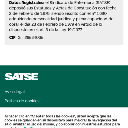
Datos Registrales:
el Sindicato de Enfermería (SATSE)
depositó sus Estatutos y Actas de Constitución con fecha
2 de Febrero de 1.979, siendo inscrito con el nº 1.690
adquiriendo personalidad jurídica y plena capacidad de
obrar el día 23 de Febrero de 1.979 en virtud de lo
dispuesto en el art. 3 de la Ley 19/1977.
CIF:
G - 28584035
Aviso legal
Política de cookies
Sistema interno de información
Al hacer clic en “Aceptar todas las cookies”, usted acepta que las
Protección datos personales
cookies se guarden en su dispositivo para mejorar la navegación del
sitio, analizar el uso del mismo, y colaborar con nuestros estudios para