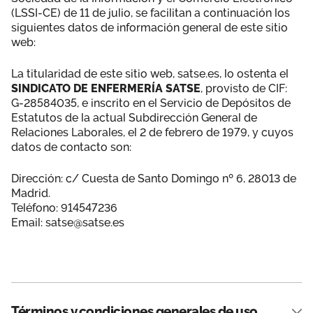
(LSSI-CE) de 11 de julio, se facilitan a continuación los
Área privada
Empleo
siguientes datos de información general de este sitio
web:
Documentos
Únete
La titularidad de este sitio web, satse.es, lo ostenta el
Publicaciones
SINDICATO DE ENFERMERÍA SATSE
, provisto de CIF:
G-28584035, e inscrito en el Servicio de Depósitos de
Vídeos
Estatutos de la actual Subdirección General de
Relaciones Laborales, el 2 de febrero de 1979, y cuyos
datos de contacto son:
Dirección: c/ Cuesta de Santo Domingo nº 6, 28013 de
Madrid.
Teléfono: 914547236
Email: satse@satse.es
Términos y condiciones generales de uso