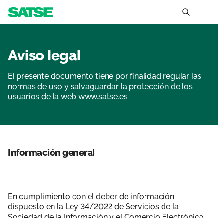
Aviso legal - Canarias
Canarias
Aviso legal
Conócenos
El presente documento tiene por finalidad regular las
Un sindicato profesional e independiente
normas de uso y salvaguardar la protección de los
Nuestro trabajo
usuarios de la web www.satse.es
Delegados Sindicales
Ámbitos de negociación
Qué ofrecemos
Estructura organizativa
Secciones sindicales
Actualidad
Información general
Transparencia
Servicios
Sala de prensa
Contáctanos
Ventajas
Noticias
En cumplimiento con el deber de información
dispuesto en la Ley 34/2022 de Servicios de la
Espacio profesional
Sociedad de la Información y el Comercio Electrónico