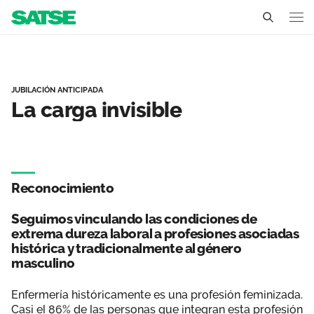
La carga invisible - Canar
Canarias
Conócenos
JUBILACIÓN ANTICIPADA
La carga invisible
Un sindicato profesional e independiente
Nuestro trabajo
Delegados Sindicales
Ámbitos de negociación
Qué ofrecemos
Reconocimiento
Estructura organizativa
Secciones sindicales
Actualidad
Seguimos vinculando las condiciones de
Transparencia
Servicios
extrema dureza laboral a profesiones asociadas
Sala de prensa
Contáctanos
histórica y tradicionalmente al género
Ventajas
masculino
Noticias
Enfermería históricamente es una profesión feminizada.
Espacio profesional
Casi el 86% de las personas que integran esta profesión