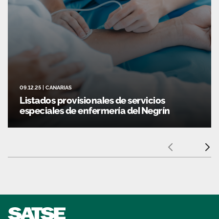
09.12.25
|
CANARIAS
Listados provisionales de servicios
especiales de enfermería del Negrín
Anterior
Sigui