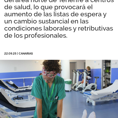
de salud, lo que provocará el
Área privada
Empleo
aumento de las listas de espera y
Documentos
un cambio sustancial en las
Únete
condiciones laborales y retributivas
Publicaciones
de los profesionales.
Vídeos
22.09.25
|
CANARIAS