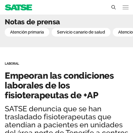
Empeoran las condiciones
Notas de prensa
Canarias
atención primaria
servicio canario de salud
atenci
Conócenos
Un sindicato profesional e independiente
Nuestro trabajo
LABORAL
Delegados Sindicales
Ámbitos de negociación
Qué ofrecemos
Empeoran las condiciones
Estructura organizativa
Secciones sindicales
laborales de los
Actualidad
fisioterapeutas de +AP
Transparencia
Servicios
Sala de prensa
Contáctanos
SATSE denuncia que se han
Ventajas
Noticias
trasladado fisioterapeutas que
atendían a pacientes en unidades
Espacio profesional
del área norte de Tenerife a centros