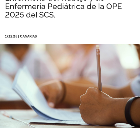
Enfermería Pediátrica de la OPE
Área privada
Empleo
2025 del SCS.
Documentos
Únete
Publicaciones
17.12.25
|
CANARIAS
Vídeos