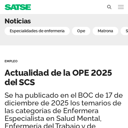
Actualidad de la OPE 202
Noticias
Canarias
especialidades de enfermería
ope
matrona
Conócenos
Un sindicato profesional e independiente
Nuestro trabajo
EMPLEO
Delegados Sindicales
Ámbitos de negociación
Qué ofrecemos
Actualidad de la OPE 2025
Estructura organizativa
Secciones sindicales
del SCS
Actualidad
Transparencia
Servicios
Se ha publicado en el BOC de 17 de
Sala de prensa
Contáctanos
diciembre de 2025 los temarios de
Ventajas
Noticias
las categorías de Enfermera
Especialista en Salud Mental,
Espacio profesional
Enfermería del Trabajo y de