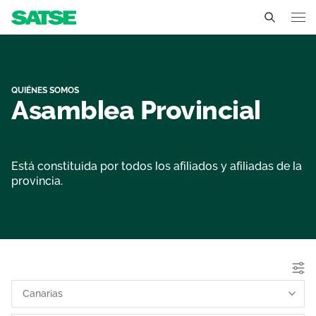
Organigrama - Canarias
Canarias
Conócenos
QUIÉNES SOMOS
Asamblea Provincial
Un sindicato profesional e independiente
Nuestro trabajo
Delegados Sindicales
Ámbitos de negociación
Qué ofrecemos
Está constituida por todos los afiliados y afiliadas de la
provincia.
Estructura organizativa
Secciones sindicales
Actualidad
Transparencia
Servicios
Sala de prensa
Contáctanos
Ventajas
Noticias
Espacio profesional