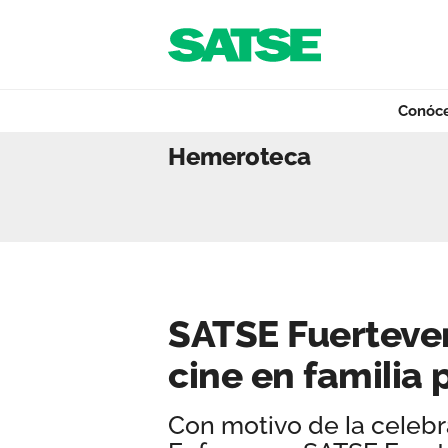
Navegación
Saltar al contenido
Conóc
SATSE Fuerteventu
Hemeroteca
Conócenos
Nuestro trabajo
SATSE Fuerteven
Qué ofrecemos
cine en familia 
Con motivo de la celebra
Actualidad