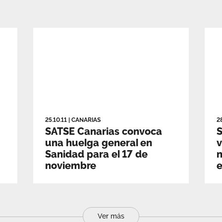
25.10.11
|
CANARIAS
2
SATSE Canarias convoca
una huelga general en
v
Sanidad para el 17 de
n
noviembre
e
Ver más