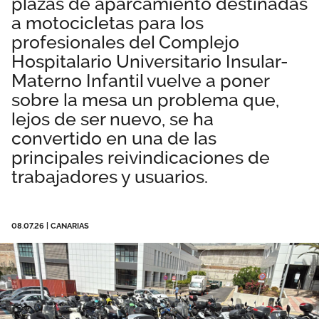
plazas de aparcamiento destinadas
Área privada
Empleo
a motocicletas para los
profesionales del Complejo
Documentos
Hospitalario Universitario Insular-
Únete
Materno Infantil vuelve a poner
Publicaciones
sobre la mesa un problema que,
lejos de ser nuevo, se ha
Vídeos
convertido en una de las
principales reivindicaciones de
trabajadores y usuarios.
08.07.26
|
CANARIAS