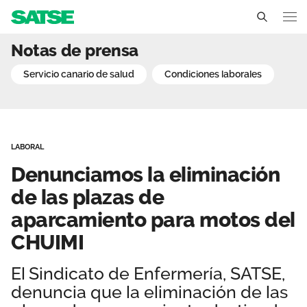
Denunciamos la eliminaci
Notas de prensa
Canarias
servicio canario de salud
condiciones laborales
Conócenos
Un sindicato profesional e independiente
Nuestro trabajo
LABORAL
Delegados Sindicales
Ámbitos de negociación
Qué ofrecemos
Denunciamos la eliminación
Estructura organizativa
Secciones sindicales
de las plazas de
Actualidad
aparcamiento para motos del
Transparencia
Servicios
Sala de prensa
Contáctanos
CHUIMI
Ventajas
Noticias
El Sindicato de Enfermería, SATSE,
denuncia que la eliminación de las
Espacio profesional