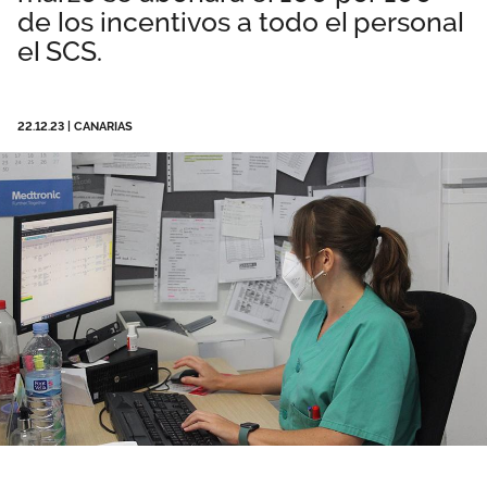
de los incentivos a todo el personal
Área privada
Empleo
el SCS.
Documentos
Únete
Publicaciones
22.12.23
|
CANARIAS
Vídeos