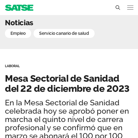
Mesa Sectorial de Sanida
Noticias
Canarias
empleo
servicio canario de salud
Conócenos
Un sindicato profesional e independiente
Nuestro trabajo
LABORAL
Delegados Sindicales
Ámbitos de negociación
Qué ofrecemos
Mesa Sectorial de Sanidad
Estructura organizativa
Secciones sindicales
del 22 de diciembre de 2023
Actualidad
Transparencia
Servicios
En la Mesa Sectorial de Sanidad
Sala de prensa
Contáctanos
celebrada hoy se aprobó poner en
Ventajas
Noticias
marcha el quinto nivel de carrera
profesional y se confirmó que en
Espacio profesional
marzo se abonará el 100 por 100