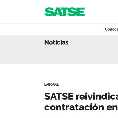
Navegación
Saltar al contenido
Conóc
SATSE reivindica 
Noticias
Conócenos
Nuestro trabajo
LABORAL
Qué ofrecemos
SATSE reivindic
contratación en
Actualidad