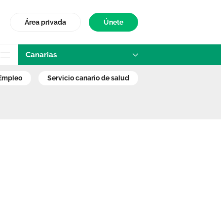
Área privada
Únete
Canarias
tratación en AP G
empleo
servicio canario de salud