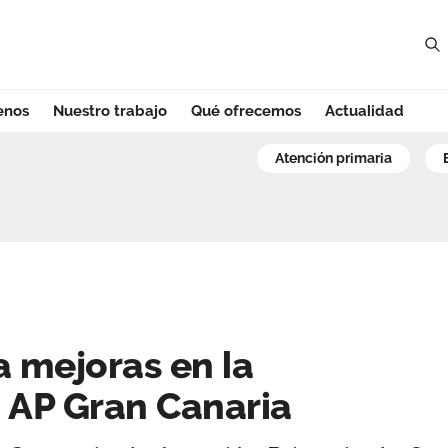
enos
Nuestro trabajo
Qué ofrecemos
Actualidad
mejoras en la con
atención primaria
a mejoras en la
 AP Gran Canaria